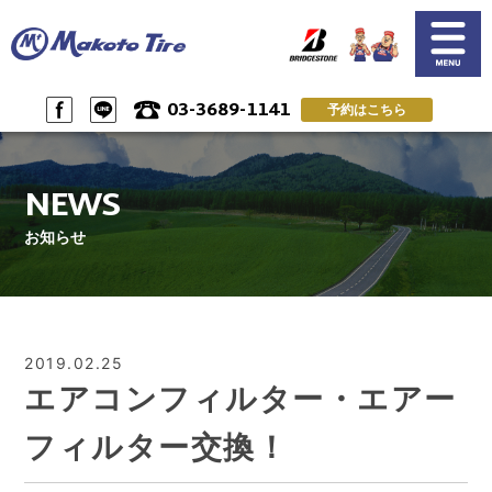
03-3689-1141
予約はこちら
SERVICE
NEWS
サービス案内
お知らせ一覧
NEWS
CUSTOMER'S VOICE
SHOP INFO & ACSESS
お客様の声
店舗情報&アクセス
お知らせ
PRIVACY POLICY
RESERVE by LINE
プライバシーポリシー
LINEで予約
RESERVE & CONTACT
RECRUIT
ご予約＆問い合わせ
スタッフ募集
2019.02.25
エアコンフィルター・エアー
フィルター交換！