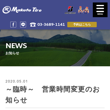
03-3689-1141
予約はこちら
SERVICE
NEWS
サービス案内
お知らせ一覧
NEWS
CUSTOMER'S VOICE
SHOP INFO & ACSESS
お客様の声
店舗情報&アクセス
お知らせ
PRIVACY POLICY
RESERVE by LINE
プライバシーポリシー
LINEで予約
RESERVE & CONTACT
RECRUIT
ご予約＆問い合わせ
スタッフ募集
2020.05.01
～臨時～ 営業時間変更のお
知らせ