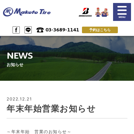
03-3689-1141
予約はこちら
SERVICE
NEWS
サービス案内
お知らせ一覧
NEWS
CUSTOMER'S VOICE
SHOP INFO & ACSESS
お客様の声
店舗情報&アクセス
お知らせ
PRIVACY POLICY
RESERVE by LINE
プライバシーポリシー
LINEで予約
RESERVE & CONTACT
RECRUIT
ご予約＆問い合わせ
スタッフ募集
2022.12.21
年末年始営業お知らせ
～年末年始 営業のお知らせ～