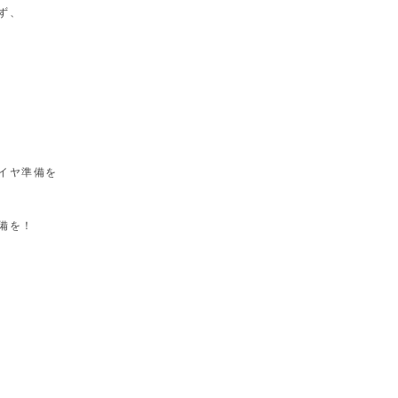
ず、
イヤ準備を
備を！