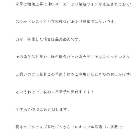
今季は物価上昇に伴いメーカーより製造ラインが確立されておら
スタッドレスタイヤ在庫確保があまり豊富ではないです。
万が一降雪した場合は品薄必死です。
その為欠品対策や、昨年暖冬だった為今年こそはスタッドレスタ
と思いの方は是非この早期予約をご利用いただき冬のお出かけ準
というわけで、改めて早期予約受付中です！
今季もVRX３ご紹介致します。
従来のアクティブ発砲ゴムからフレキシブル発砲ゴム搭載で、