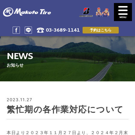
03-3689-1141
予約はこちら
SERVICE
NEWS
サービス案内
お知らせ一覧
NEWS
CUSTOMER'S VOICE
SHOP INFO & ACSESS
お客様の声
店舗情報&アクセス
お知らせ
PRIVACY POLICY
RESERVE by LINE
プライバシーポリシー
LINEで予約
RESERVE & CONTACT
RECRUIT
ご予約＆問い合わせ
スタッフ募集
2023.11.27
繁忙期の各作業対応について
本日より２０２３年１１月２７日より、２０２４年２月末