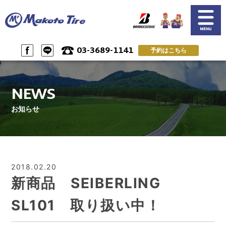
03-3689-1141
予約はこちら
SERVICE
NEWS
サービス案内
お知らせ一覧
NEWS
CUSTOMER'S VOICE
SHOP INFO & ACSESS
お客様の声
店舗情報&アクセス
お知らせ
PRIVACY POLICY
RESERVE by LINE
プライバシーポリシー
LINEで予約
RESERVE & CONTACT
RECRUIT
ご予約＆問い合わせ
スタッフ募集
2018.02.20
新商品 SEIBERLING
SL101 取り扱い中！