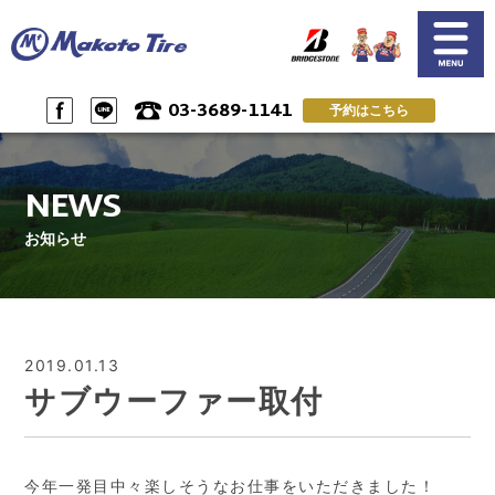
03-3689-1141
予約はこちら
SERVICE
NEWS
サービス案内
お知らせ一覧
NEWS
CUSTOMER'S VOICE
SHOP INFO & ACSESS
お客様の声
店舗情報&アクセス
お知らせ
PRIVACY POLICY
RESERVE by LINE
プライバシーポリシー
LINEで予約
RESERVE & CONTACT
RECRUIT
ご予約＆問い合わせ
スタッフ募集
2019.01.13
サブウーファー取付
今年一発目中々楽しそうなお仕事をいただきました！