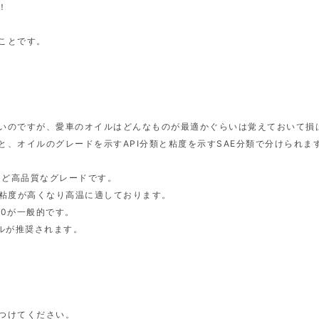
！
ことです。
いのですが、愛車のオイルはどんなものが最適かぐらいは覚えておいて損
、オイルのグレードを示すAPI分類と粘度を示すSAE分類で分けられま
るほど高品質なグレードです。
く粘度が高くなり高温に適しております。
40が一般的です。
イルが推奨されます。
つけてください。