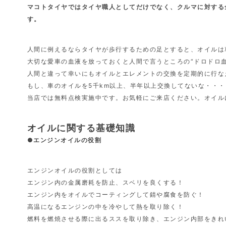
マコトタイヤではタイヤ職人としてだけでなく、クルマに対する
す。
人間に例えるならタイヤが歩行するための足とすると、オイルは
大切な愛車の血液を放っておくと人間で言うところの“ドロドロ
人間と違って幸いにもオイルとエレメントの交換を定期的に行な
もし、車のオイルを5千km以上、半年以上交換してないな・・
当店では無料点検実施中です。お気軽にご来店ください。オイル
オイルに関する基礎知識
●エンジンオイルの役割
エンジンオイルの役割としては
エンジン内の金属磨耗を防止、スベリを良くする！
エンジン内をオイルでコーティングして錆や腐食を防ぐ！
高温になるエンジンの中を冷やして熱を取り除く！
燃料を燃焼させる際に出るススを取り除き、エンジン内部をきれ