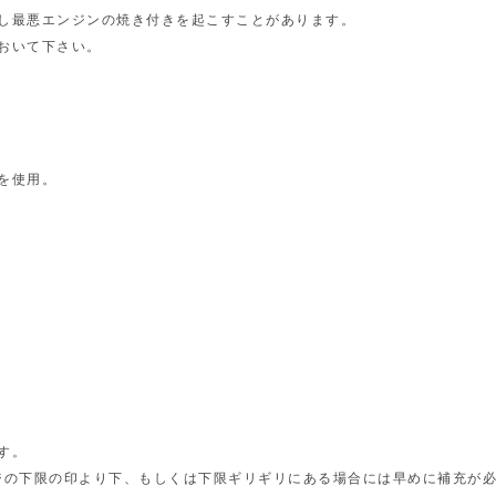
し最悪エンジンの焼き付きを起こすことがあります。
おいて下さい。
を使用。
す。
ジの下限の印より下、もしくは下限ギリギリにある場合には早めに補充が