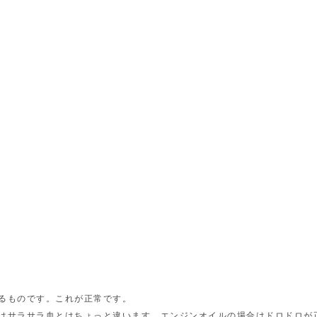
るものです。これが正常です。
はサラサラ血とはちょっと違います。エンジンオイルの場合はドロドロが