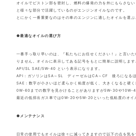
オイルでピストン部を密封し、燃料の爆発の力を外にもらさない
と様々な部分で活躍しているのがエンジンオイルなのです。
とにかく一番重要なのはその車のエンジンに適したオイルを選ぶ
●最適なオイルの選び方
一番手っ取り早いのは、『私たちにお任せください！』と言いた
りません。オイルに表示してある記号をもとに簡単に説明しますと
API/SL SAE/5W-40 という表示になります。
API：ガソリンはSA～SL ディーゼルはCA～CF 後ろにな
SAE：数字が小さいほど柔らかく粘度が低く、大きくなると硬
0W-60までの数字を見かけることがありますが5W-30や10W-
最近の低排出ガス車では0W-20や5W-20といった低粘度のオ
●メンテナンス
日常の使用でもオイルは徐々に減ってきますので以下の点を気を